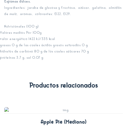
Espumas dulces.
Ingredientes: jarabe de glucosa y fructosa, azúcar, gelatina, almidón
de maíz, aromas, colorantes: E122, E129.
Nutricionales (100 g)
Valores medios Por 100g
valor energético 1422 kJ/335 kcal
grasas 0 g de las cuales ácidos grasos saturados 0 g
hidratos de carbono 80 g de los cuales azúcares 70 g
proteínas 3,7 g, sal 0,07 g
Productos relacionados
Apple Pie (Mediana)