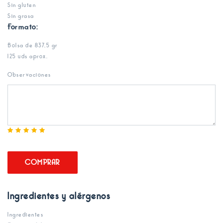
Sin gluten
Sin grasa
Formato:
Bolsa de 837,5 gr
125 uds aprox.
Observaciones
COMPRAR
Ingredientes y alérgenos
Ingredientes